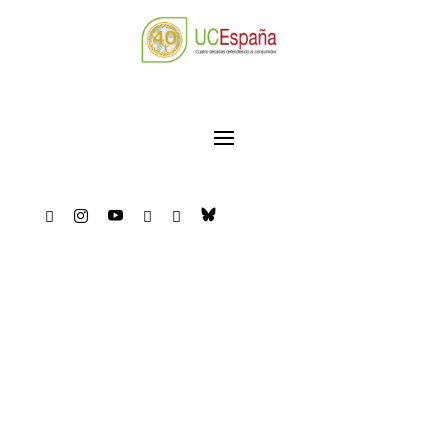





Únete
La unión hace la fuerza