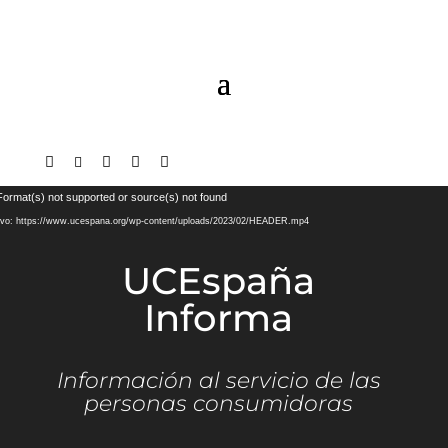





Reproductor
Format(s) not supported or source(s) not found
de
ivo: https://www.ucespana.org/wp-content/uploads/2023/02/HEADER.mp4
vídeo
UCEspaña
Informa
Información al servicio de las
personas consumidoras