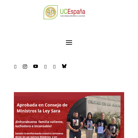




