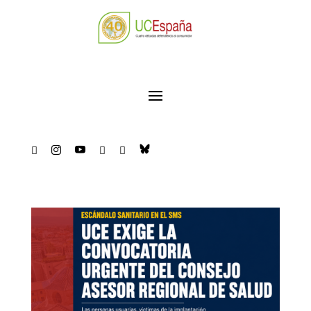




