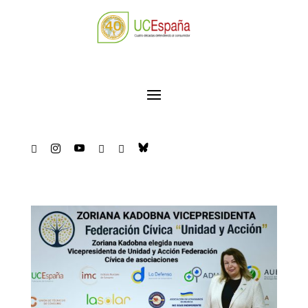




