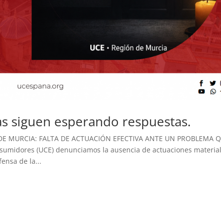
as siguen esperando respuestas.
DE MURCIA: FALTA DE ACTUACIÓN EFECTIVA ANTE UN PROBLEMA 
sumidores (UCE) denunciamos la ausencia de actuaciones materia
ensa de la...