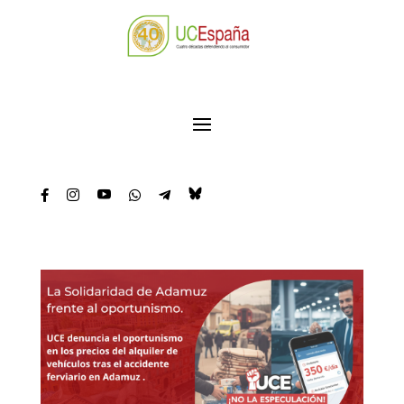




