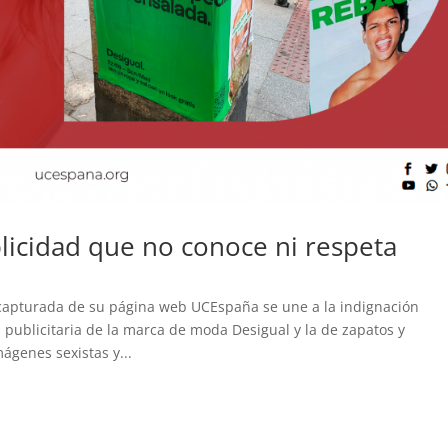
licidad que no conoce ni respeta
capturada de su página web UCEspaña se une a la indignación
publicitaria de la marca de moda Desigual y la de zapatos y
genes sexistas y...